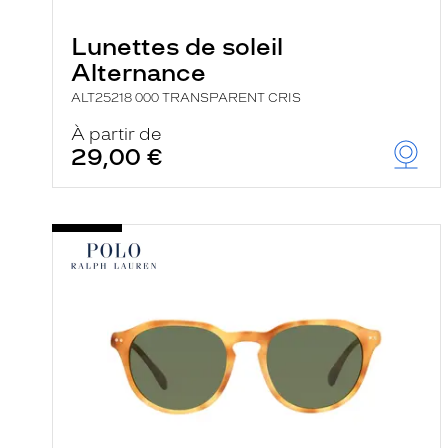
e
r
Lunettes de soleil
c
h
Alternance
e
e
ALT25218 000 TRANSPARENT CRIS
t
r
À partir de
e
29,00 €
c
h
a
r
g
e
l
a
p
a
g
e