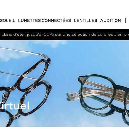
SOLEIL
LUNETTES CONNECTÉES
LENTILLES
AUDITION
plans d'été : jusqu’à -50% sur une sélection de solaires
J'en pro
irtuel