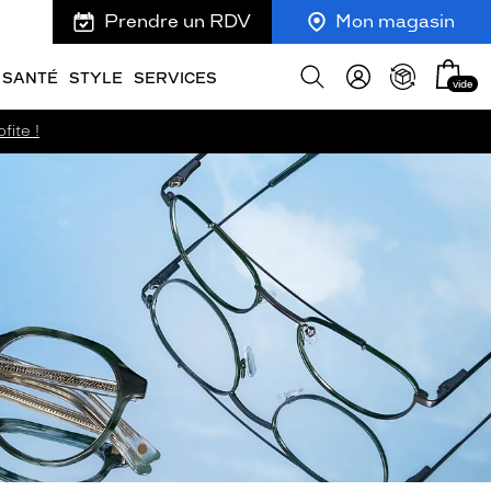
Prendre un RDV
Mon magasin
Mon
Afficher
SANTÉ
STYLE
SERVICES
vide
panie
la
recherche
fite !