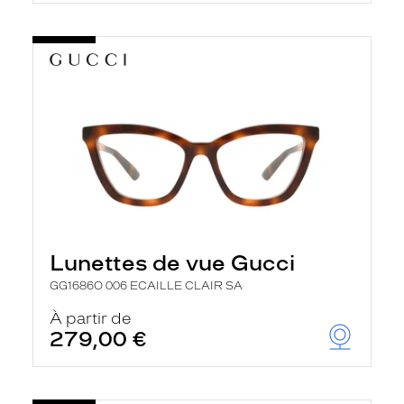
t
r
e
c
h
a
r
g
e
l
a
p
a
g
e
Lunettes de vue Gucci
GG1686O 006 ECAILLE CLAIR SA
À partir de
279,00 €