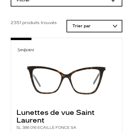
Filtrer
o
d
i
f
i
2351
produits trouvés
Trier par
c
a
t
i
o
n
d
'
u
n
f
i
l
t
r
e
l
Lunettes de vue Saint
a
n
Laurent
c
e
SL 386 016 ECAILLE FONCE SA
a