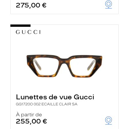
275,00 €
u
t
o
m
a
t
i
q
u
e
m
e
n
t
l
a
r
e
c
Lunettes de vue Gucci
h
e
GG1720O 002 ECAILLE CLAIR SA
r
c
À partir de
h
255,00 €
e
e