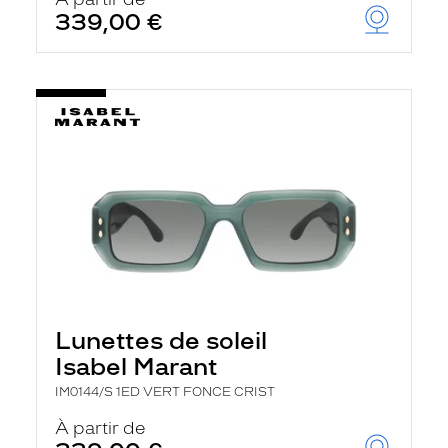
t
339,00 €
r
e
c
h
a
r
g
e
l
a
p
a
g
e
Lunettes de soleil
Isabel Marant
IM0144/S 1ED VERT FONCE CRIST
À partir de