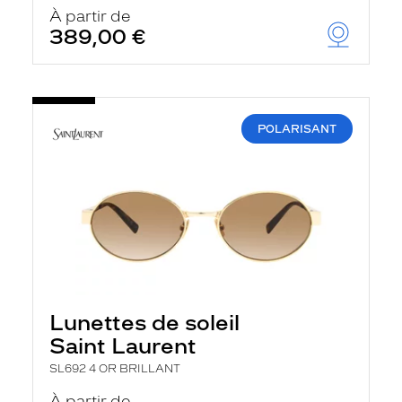
u
À partir de
t
389,00 €
o
m
a
t
i
q
POLARISANT
u
e
m
e
n
t
l
a
r
e
c
h
Lunettes de soleil
e
r
Saint Laurent
c
h
SL692 4 OR BRILLANT
e
e
À partir de