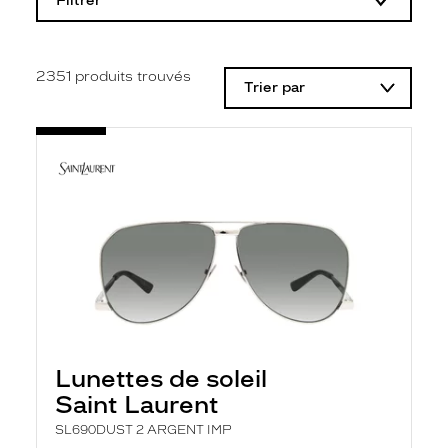
Filtrer
o
d
i
f
i
2351
produits trouvés
Trier par
c
a
t
i
o
n
d
'
u
n
f
i
l
t
r
e
l
Lunettes de soleil
a
n
Saint Laurent
c
e
SL690DUST 2 ARGENT IMP
a