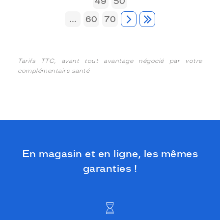
49
50
...
60
70
Tarifs TTC, avant tout avantage négocié par votre
complémentaire santé
En magasin et en ligne, les mêmes
garanties !