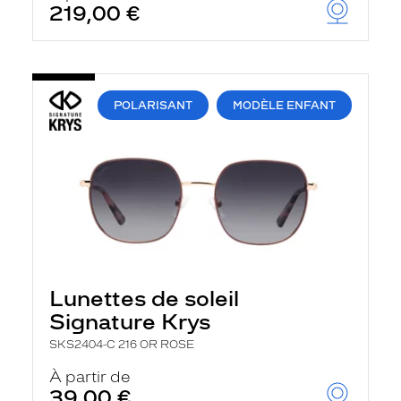
219,00 €
u
t
o
m
a
t
i
POLARISANT
MODÈLE ENFANT
q
u
e
m
e
n
t
l
a
r
e
c
Lunettes de soleil
h
Signature Krys
e
r
SKS2404-C 216 OR ROSE
c
h
À partir de
e
39,00 €
e