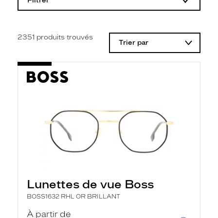
Filtrer
o
d
i
f
i
2351
produits trouvés
Trier par
c
a
t
i
o
n
d
'
u
n
f
i
l
t
r
e
l
Lunettes de vue Boss
a
n
BOSS1632 RHL OR BRILLANT
c
e
À partir de
a