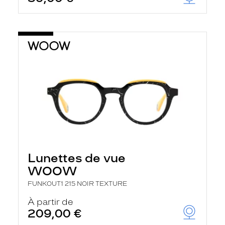
t
r
e
c
h
a
r
g
e
l
a
p
a
g
e
Lunettes de vue
WOOW
FUNKOUT1 215 NOIR TEXTURE
À partir de
209,00 €