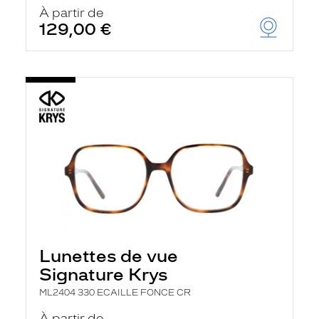
u
À partir de
t
129,00 €
o
m
a
t
i
q
u
e
m
e
n
t
l
a
r
e
c
h
Lunettes de vue
e
r
Signature Krys
c
h
ML2404 330 ECAILLE FONCE CR
e
e
À partir de