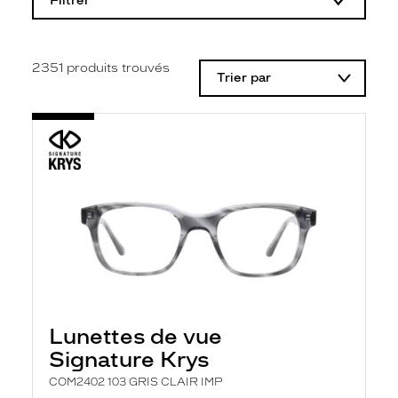
Filtrer
o
d
i
f
i
2351
produits trouvés
Trier par
c
a
t
i
o
n
d
'
u
n
f
i
l
t
r
e
l
Lunettes de vue
a
n
Signature Krys
c
e
COM2402 103 GRIS CLAIR IMP
a