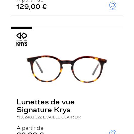
t
129,00 €
r
e
c
h
a
r
g
e
l
a
p
a
g
e
Lunettes de vue
Signature Krys
MOJ2403 322 ECAILLE CLAIR BR
À partir de