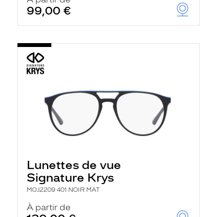
t
99,00 €
r
e
c
h
a
r
g
e
l
a
p
a
g
e
Lunettes de vue
Signature Krys
MOJ2209 401 NOIR MAT
À partir de