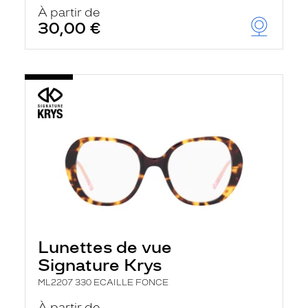
u
À partir de
t
30,00 €
o
m
a
t
i
q
u
e
m
e
n
t
l
a
r
e
c
h
Lunettes de vue
e
r
Signature Krys
c
h
ML2207 330 ECAILLE FONCE
e
e
À partir de