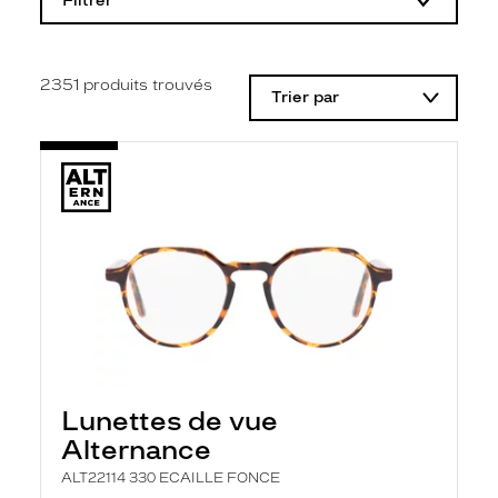
Filtrer
o
d
i
f
i
2351
produits trouvés
Trier par
c
a
t
i
o
n
d
'
u
n
f
i
l
t
r
e
l
Lunettes de vue
a
n
Alternance
c
e
ALT22114 330 ECAILLE FONCE
a