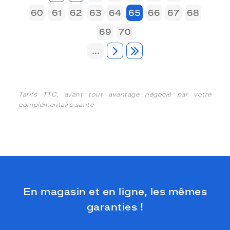
60
61
62
63
64
65
66
67
68
69
70
...
Tarifs TTC, avant tout avantage négocié par votre
complémentaire santé
En magasin et en ligne, les mêmes
garanties !