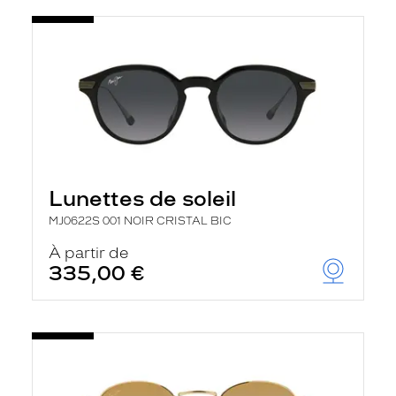
t
r
e
c
h
a
r
g
e
l
a
p
a
Lunettes de soleil
g
e
MJ0622S 001 NOIR CRISTAL BIC
À partir de
335,00 €