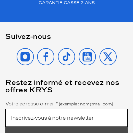
GARANTIE CASSE 2 ANS
Suivez-nous
INSTAGRAM
FACEBOOK
TIKTOK
YOUTUBE
X
Restez informé et recevez nos
(Ce
champ
offres KRYS
est
Name
obligatoire)
Votre adresse e-mail
*
(exemple : nom@mail.com)