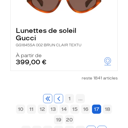
Lunettes de soleil
Gucci
GG1845SA 002 BRUN CLAIR TEXTU
À partir de
399,00 €
reste 1841 articles
1
...
10
11
12
13
14
15
16
17
18
19
20