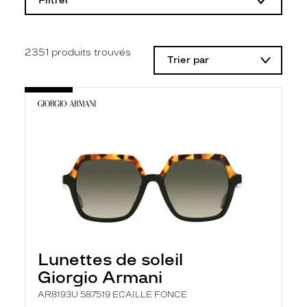
Filtrer
o
d
i
f
i
2351
produits trouvés
Trier par
c
a
t
i
o
n
d
'
u
n
f
i
l
t
r
e
l
Lunettes de soleil
a
n
Giorgio Armani
c
e
AR8193U 587519 ECAILLE FONCE
a