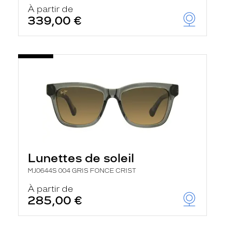
u
À partir de
t
339,00 €
o
m
a
t
i
q
u
e
m
e
n
t
l
a
r
e
Lunettes de soleil
c
h
MJ0644S 004 GRIS FONCE CRIST
e
r
À partir de
c
285,00 €
h
e
e