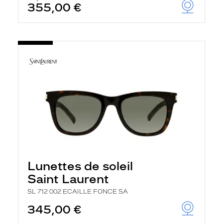
355,00 €
u
t
o
m
a
t
i
q
u
e
m
e
n
t
l
a
r
e
c
Lunettes de soleil
h
Saint Laurent
e
r
SL 712 002 ECAILLE FONCE SA
c
h
345,00 €
e
e