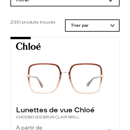
Filtrer
o
d
i
f
i
2351
produits trouvés
Trier par
c
a
t
i
o
n
d
'
u
n
f
i
l
t
r
e
l
Lunettes de vue Chloé
a
n
CH0338O 003 BRUN CLAIR BRILL
c
e
À partir de
a