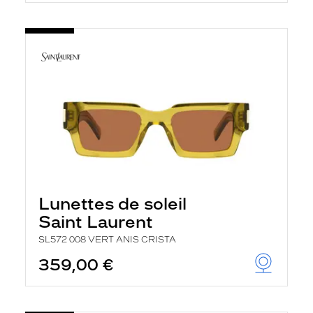
t
r
e
c
h
a
r
g
e
l
a
p
a
g
e
Lunettes de soleil
Saint Laurent
SL572 008 VERT ANIS CRISTA
359,00 €