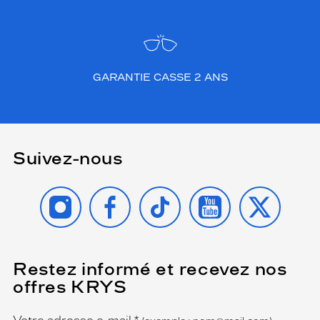
GARANTIE CASSE 2 ANS
Suivez-nous
INSTAGRAM
FACEBOOK
TIKTOK
YOUTUBE
X
Restez informé et recevez nos
(Ce
champ
offres KRYS
est
Name
obligatoire)