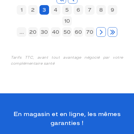
1
2
3
4
5
6
7
8
9
10
...
20
30
40
50
60
70
Tarifs TTC, avant tout avantage négocié par votre
complémentaire santé
En magasin et en ligne, les mêmes
garanties !