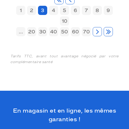
1
2
3
4
5
6
7
8
9
10
...
20
30
40
50
60
70
Tarifs TTC, avant tout avantage négocié par votre
complémentaire santé
En magasin et en ligne, les mêmes
garanties !