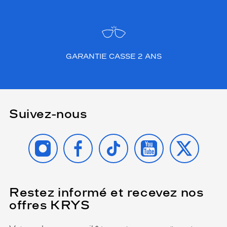
GARANTIE CASSE 2 ANS
Suivez-nous
INSTAGRAM
FACEBOOK
TIKTOK
YOUTUBE
X
Restez informé et recevez nos
(Ce
champ
offres KRYS
est
Name
obligatoire)