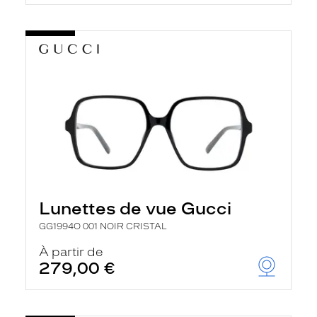
t
r
e
c
h
a
r
g
e
l
a
p
a
g
e
Lunettes de vue Gucci
GG1994O 001 NOIR CRISTAL
À partir de
279,00 €