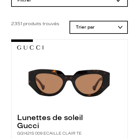
Filtrer
o
d
i
f
i
2351
produits trouvés
Trier par
c
a
t
i
o
n
d
'
u
n
f
i
l
t
r
e
l
Lunettes de soleil
a
n
Gucci
c
e
GG1421S 009 ECAILLE CLAIR TE
a