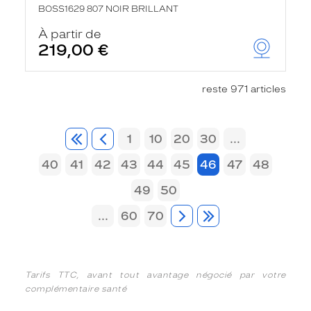
BOSS1629 807 NOIR BRILLANT
À partir de
219,00 €
reste 971 articles
1
10
20
30
...
40
41
42
43
44
45
46
47
48
49
50
...
60
70
Tarifs TTC, avant tout avantage négocié par votre
complémentaire santé