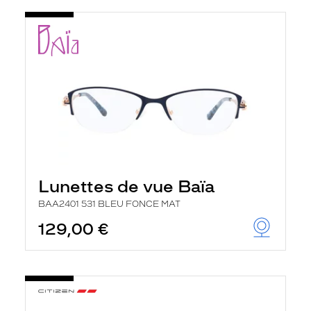
t
r
e
c
h
a
r
g
e
l
a
p
a
g
e
Lunettes de vue Baïa
BAA2401 531 BLEU FONCE MAT
129,00 €