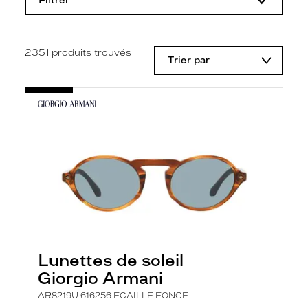
Filtrer
o
d
i
f
i
2351
produits trouvés
Trier par
c
a
t
i
o
n
d
'
u
n
f
i
l
t
r
e
l
Lunettes de soleil
a
n
Giorgio Armani
c
e
AR8219U 616256 ECAILLE FONCE
a