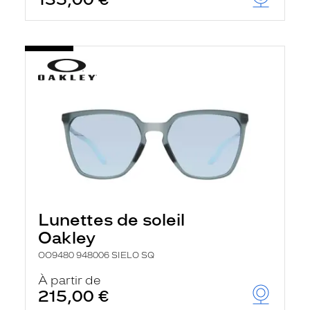
t
r
e
c
h
a
r
g
e
l
a
p
a
g
e
Lunettes de soleil
Oakley
OO9480 948006 SIELO SQ
À partir de
215,00 €