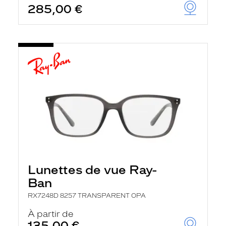
285,00 €
u
t
o
m
a
t
i
q
u
e
m
e
n
t
l
a
r
e
c
Lunettes de vue Ray-
h
e
Ban
r
c
RX7248D 8257 TRANSPARENT OPA
h
À partir de
e
e
135,00 €