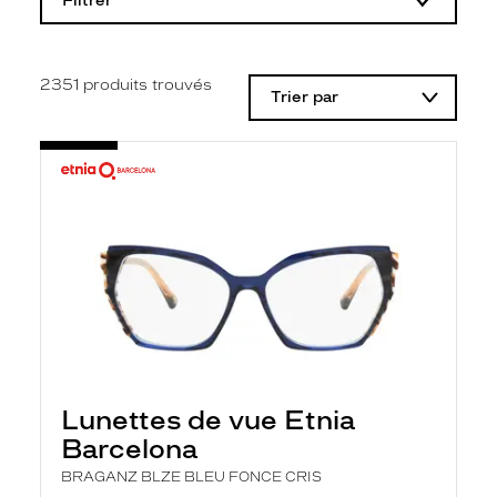
Filtrer
o
d
i
f
i
2351
produits trouvés
Trier par
c
a
t
i
o
n
d
'
u
n
f
i
l
t
r
e
l
Lunettes de vue Etnia
a
n
Barcelona
c
e
BRAGANZ BLZE BLEU FONCE CRIS
a