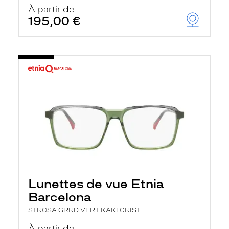
u
À partir de
t
195,00 €
o
m
a
t
i
q
u
e
m
e
n
t
l
a
r
e
c
h
Lunettes de vue Etnia
e
r
Barcelona
c
h
STROSA GRRD VERT KAKI CRIST
e
e
À partir de