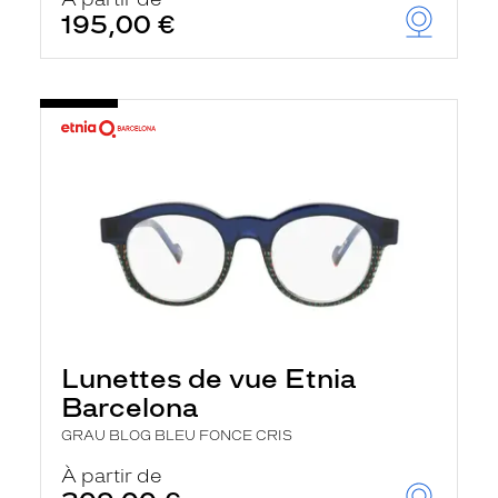
t
195,00 €
r
e
c
h
a
r
g
e
l
a
p
a
g
e
Lunettes de vue Etnia
Barcelona
GRAU BLOG BLEU FONCE CRIS
À partir de