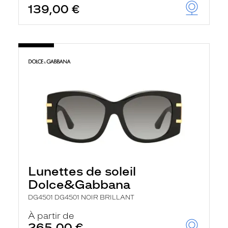
139,00 €
u
t
o
m
a
t
i
q
u
e
m
e
n
t
l
a
r
e
c
Lunettes de soleil
h
e
Dolce&Gabbana
r
c
DG4501 DG4501 NOIR BRILLANT
h
À partir de
e
e
265,00 €