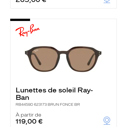
t
r
e
c
h
a
r
g
e
l
a
p
a
g
e
Lunettes de soleil Ray-
Ban
RB4459D 623173 BRUN FONCE BR
À partir de
119,00 €