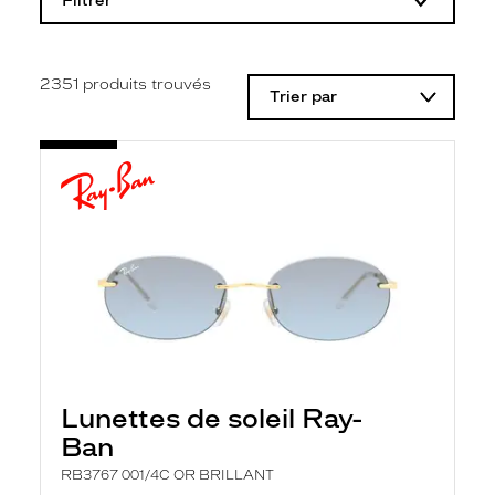
Filtrer
o
d
i
f
i
2351
produits trouvés
Trier par
c
a
t
i
o
n
d
'
u
n
f
i
l
t
r
e
l
Lunettes de soleil Ray-
a
n
Ban
c
e
RB3767 001/4C OR BRILLANT
a