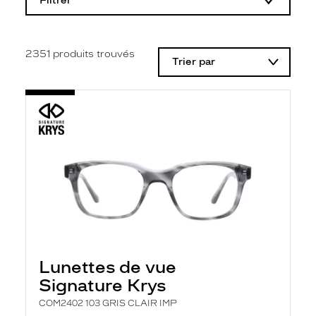
Filtrer
o
d
i
f
i
2351
produits trouvés
Trier par
c
a
t
i
o
n
d
'
u
n
f
i
l
t
r
e
l
Lunettes de vue
a
n
Signature Krys
c
e
COM2402 103 GRIS CLAIR IMP
a