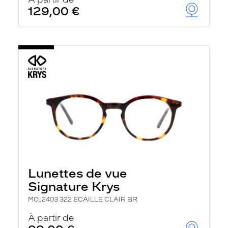
t
129,00 €
r
e
c
h
a
r
g
e
l
a
p
a
g
e
Lunettes de vue
Signature Krys
MOJ2403 322 ECAILLE CLAIR BR
À partir de