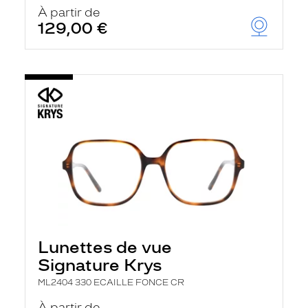
u
À partir de
t
129,00 €
o
m
a
t
i
q
u
e
m
e
n
t
l
a
r
e
c
h
Lunettes de vue
e
r
Signature Krys
c
h
ML2404 330 ECAILLE FONCE CR
e
e
À partir de