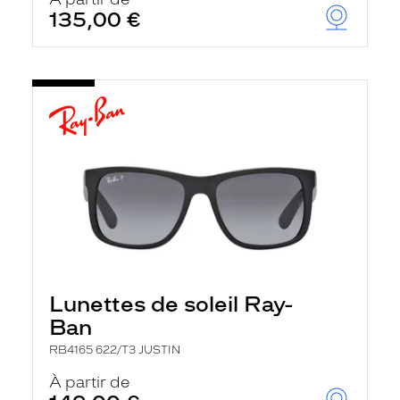
t
135,00 €
r
e
c
h
a
r
g
e
l
a
p
a
g
e
Lunettes de soleil Ray-
Ban
RB4165 622/T3 JUSTIN
À partir de