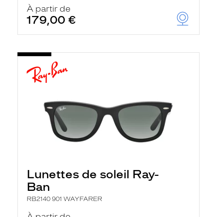
u
À partir de
t
179,00 €
o
m
a
t
i
q
u
e
m
e
n
t
l
a
r
e
c
h
Lunettes de soleil Ray-
e
r
Ban
c
h
RB2140 901 WAYFARER
e
e
À partir de