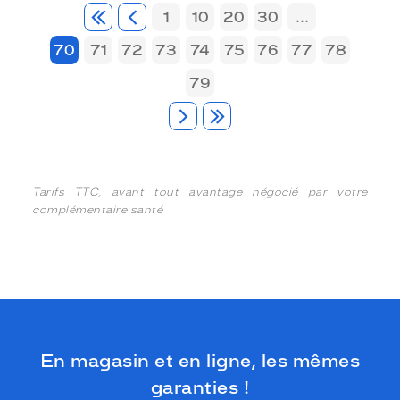
1
10
20
30
...
70
71
72
73
74
75
76
77
78
79
Tarifs TTC, avant tout avantage négocié par votre
complémentaire santé
En magasin et en ligne, les mêmes
garanties !