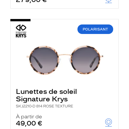
t
r
e
c
h
a
POLARISANT
r
g
e
l
a
p
a
g
e
Lunettes de soleil
Signature Krys
SKJ2210-D 814 ROSE TEXTURE
À partir de
49,00 €