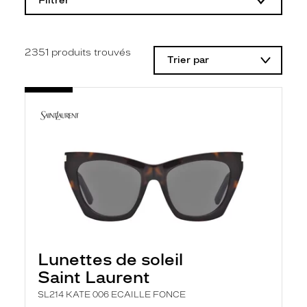
Filtrer
o
d
i
f
i
2351
produits trouvés
Trier par
c
a
t
i
o
n
d
'
u
n
f
i
l
t
r
e
l
Lunettes de soleil
a
n
Saint Laurent
c
e
SL214 KATE 006 ECAILLE FONCE
a