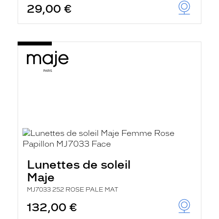
29,00 €
u
t
o
m
a
t
i
q
u
e
m
e
n
t
l
a
r
e
c
Lunettes de soleil
h
e
Maje
r
c
MJ7033 252 ROSE PALE MAT
h
132,00 €
e
e