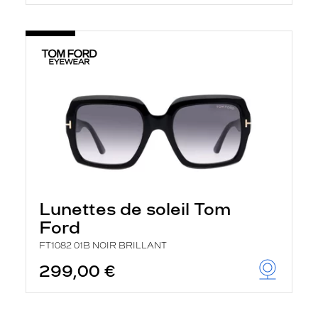
t
r
e
c
h
a
r
g
e
l
a
p
a
g
e
Lunettes de soleil Tom
Ford
FT1082 01B NOIR BRILLANT
299,00 €