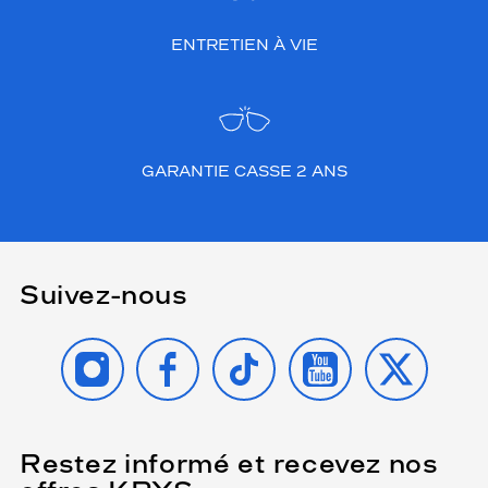
ENTRETIEN À VIE
GARANTIE CASSE 2 ANS
Suivez-nous
INSTAGRAM
FACEBOOK
TIKTOK
YOUTUBE
X
Restez informé et recevez nos
(Ce
champ