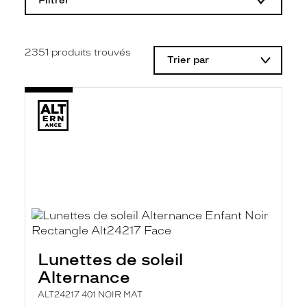
Filtrer
o
d
i
f
i
2351
produits trouvés
Trier par
c
a
t
i
o
n
d
'
u
n
f
i
l
t
r
e
l
Lunettes de soleil
a
n
Alternance
c
e
ALT24217 401 NOIR MAT
a