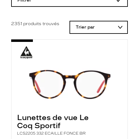
Filtrer
o
d
i
f
i
2351
produits trouvés
Trier par
c
a
t
i
o
n
d
'
u
n
f
i
l
t
r
e
l
Lunettes de vue Le
a
n
Coq Sportif
c
e
LCS2205 332 ECAILLE FONCE BR
a