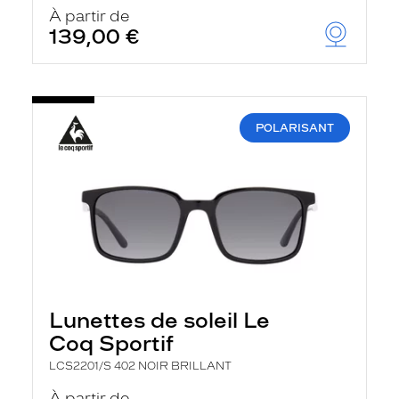
u
À partir de
t
139,00 €
o
m
a
t
i
q
POLARISANT
u
e
m
e
n
t
l
a
r
e
c
h
Lunettes de soleil Le
e
r
Coq Sportif
c
h
LCS2201/S 402 NOIR BRILLANT
e
e
À partir de