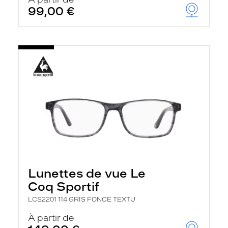
t
99,00 €
r
e
c
h
a
r
g
e
l
a
p
a
g
e
Lunettes de vue Le
Coq Sportif
LCS2201 114 GRIS FONCE TEXTU
À partir de