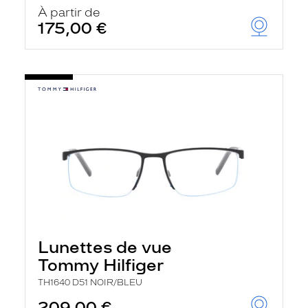
u
À partir de
t
175,00 €
o
m
a
t
i
q
u
e
m
e
n
t
l
a
r
e
c
h
Lunettes de vue
e
r
Tommy Hilfiger
c
h
TH1640 D51 NOIR/BLEU
e
e
209,00 €