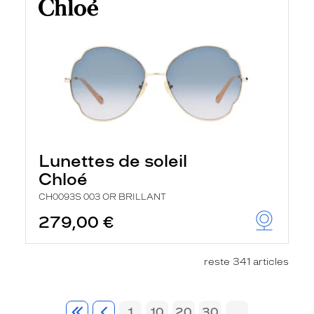
Lunettes de soleil
Chloé
CH0093S 003 OR BRILLANT
279,00 €
reste 341 articles
1
10
20
30
...