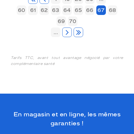
60
61
62
63
64
65
66
67
68
69
70
...
Tarifs TTC, avant tout avantage négocié par votre
complémentaire santé
En magasin et en ligne, les mêmes
garanties !