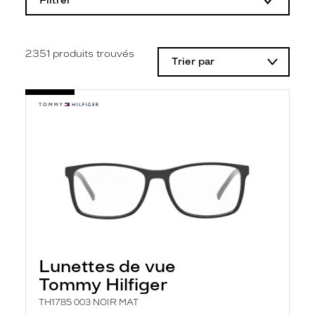
Filtrer
o
d
i
f
i
2351
produits trouvés
Trier par
c
a
t
i
o
n
d
'
u
n
f
i
l
t
r
e
l
Lunettes de vue
a
n
Tommy Hilfiger
c
e
TH1785 003 NOIR MAT
a