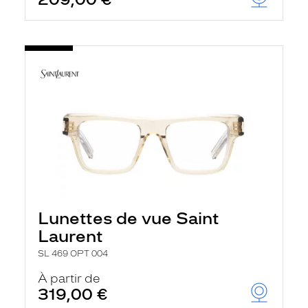
t
r
e
c
h
a
r
g
e
l
a
p
a
g
e
Lunettes de vue Saint
Laurent
SL 469 OPT 004
À partir de
319,00 €