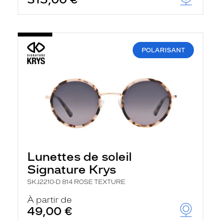
t
r
e
c
h
a
POLARISANT
r
g
e
l
a
p
a
g
e
Lunettes de soleil
Signature Krys
SKJ2210-D 814 ROSE TEXTURE
À partir de
49,00 €