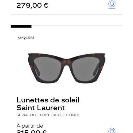
279,00 €
u
t
o
m
a
t
i
q
u
e
m
e
n
t
l
a
r
e
c
Lunettes de soleil
h
e
Saint Laurent
r
c
SL214 KATE 006 ECAILLE FONCE
h
À partir de
e
e
315,00 €