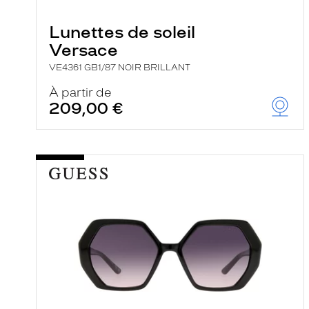
e
r
Lunettes de soleil
c
h
Versace
e
e
VE4361 GB1/87 NOIR BRILLANT
t
r
À partir de
e
209,00 €
c
h
a
r
g
e
l
a
p
a
g
e