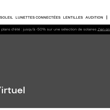
SOLEIL
LUNETTES CONNECTÉES
LENTILLES
AUDITION
plans d'été : jusqu’à -50% sur une sélection de solaires
J'en pro
irtuel