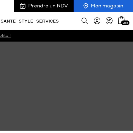
Prendre un RDV
Mon magasin
Mon
Afficher
SANTÉ
STYLE
SERVICES
vide
panie
la
recherche
fite !