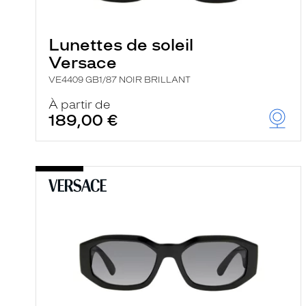
e
l
a
n
Lunettes de soleil
c
Versace
e
a
VE4409 GB1/87 NOIR BRILLANT
u
t
À partir de
o
189,00 €
m
a
t
i
q
u
e
m
e
n
t
l
a
r
e
c
h