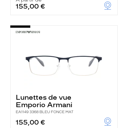
t
155,00 €
r
e
c
h
a
r
g
e
l
a
p
a
g
e
Lunettes de vue
Emporio Armani
EA1149 3368 BLEU FONCE MAT
155,00 €