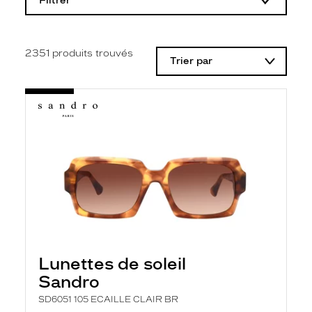
Filtrer
o
d
i
f
i
2351
produits trouvés
Trier par
c
a
t
i
o
n
d
'
u
n
f
i
l
t
r
e
l
Lunettes de soleil
a
n
Sandro
c
e
SD6051 105 ECAILLE CLAIR BR
a