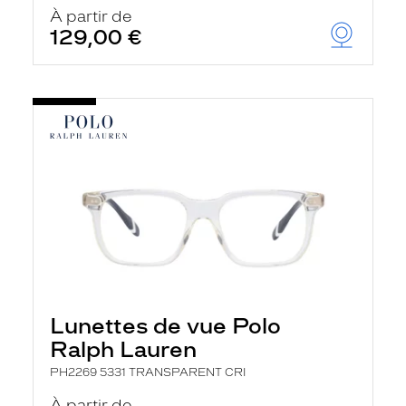
u
À partir de
t
129,00 €
o
m
a
t
i
q
u
e
m
e
n
t
l
a
r
e
c
h
Lunettes de vue Polo
e
r
Ralph Lauren
c
h
PH2269 5331 TRANSPARENT CRI
e
e
À partir de