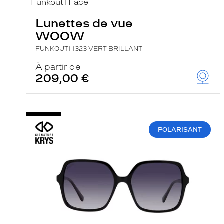
e
r
Lunettes de vue
c
h
WOOW
e
e
FUNKOUT1 1323 VERT BRILLANT
t
r
À partir de
e
209,00 €
c
h
a
r
g
e
POLARISANT
l
a
p
a
g
e