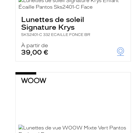
e
l
a
n
Lunettes de soleil
c
Signature Krys
e
a
SKS2401-C 332 ECAILLE FONCE BR
u
t
À partir de
o
39,00 €
m
a
t
i
q
u
e
m
e
n
t
l
a
r
e
c
h