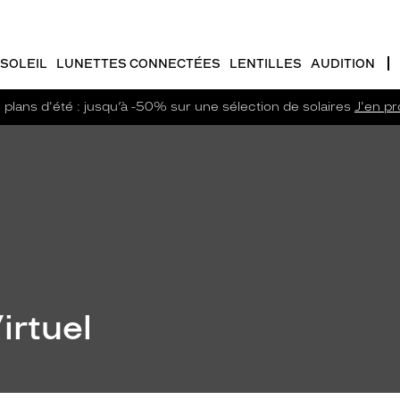
SOLEIL
LUNETTES CONNECTÉES
LENTILLES
AUDITION
plans d'été : jusqu’à -50% sur une sélection de solaires
J'en pro
irtuel