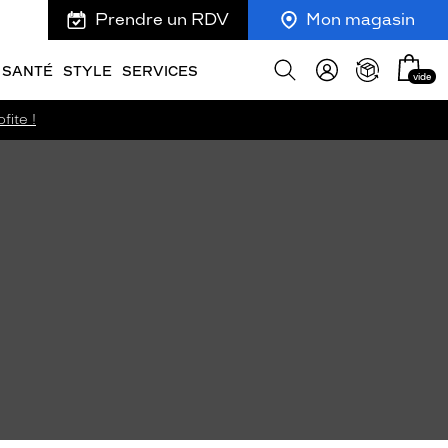
Prendre un RDV
Mon magasin
Mon
Afficher
SANTÉ
STYLE
SERVICES
vide
panie
la
recherche
fite !