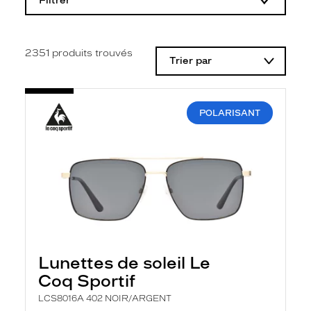
Filtrer
o
d
i
f
i
2351
produits trouvés
Trier par
c
a
t
i
o
POLARISANT
n
d
'
u
n
f
i
l
t
r
e
l
Lunettes de soleil Le
a
n
Coq Sportif
c
e
LCS8016A 402 NOIR/ARGENT
a