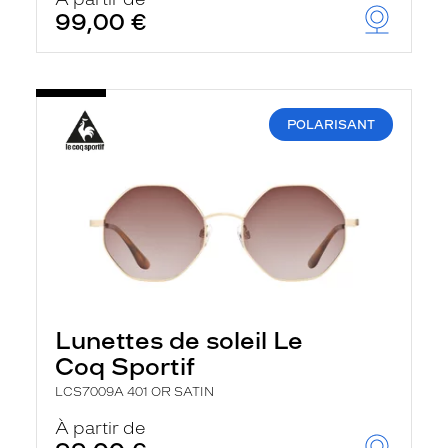
t
99,00 €
r
e
c
h
a
r
POLARISANT
g
e
l
a
p
a
g
e
Lunettes de soleil Le
Coq Sportif
LCS7009A 401 OR SATIN
À partir de