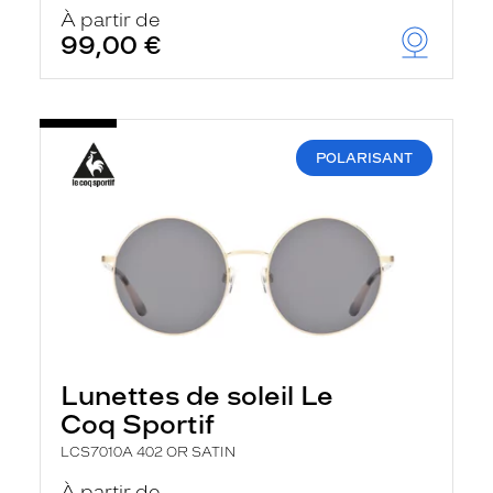
u
À partir de
t
99,00 €
o
m
a
t
i
q
POLARISANT
u
e
m
e
n
t
l
a
r
e
c
h
Lunettes de soleil Le
e
r
Coq Sportif
c
h
LCS7010A 402 OR SATIN
e
e
À partir de