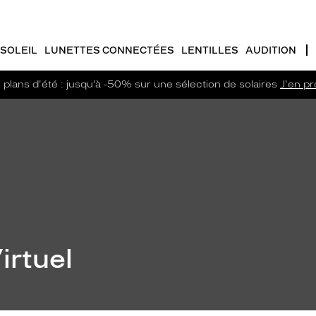
SOLEIL
LUNETTES CONNECTÉES
LENTILLES
AUDITION
plans d'été : jusqu’à -50% sur une sélection de solaires
J'en pro
irtuel