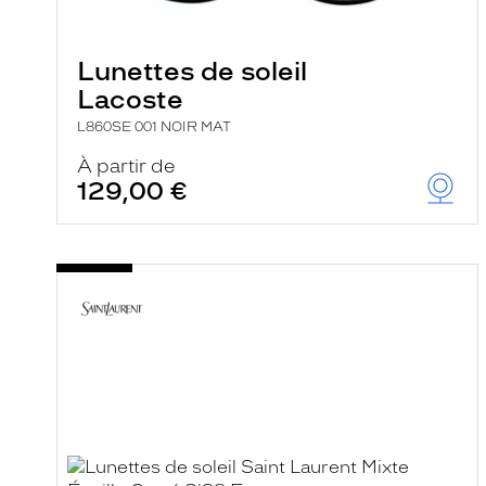
e
l
a
n
Lunettes de soleil
c
Lacoste
e
a
L860SE 001 NOIR MAT
u
t
À partir de
o
129,00 €
m
a
t
i
q
u
e
m
e
n
t
l
a
r
e
c
h