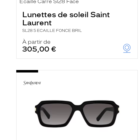
e
r
Lunettes de soleil Saint
c
h
Laurent
e
e
SL28 5 ECAILLE FONCE BRIL
t
r
À partir de
e
305,00 €
c
h
a
r
g
e
l
a
p
a
g
e