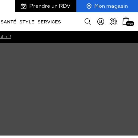
Prendre un RDV
Mon magasin
Mon
Afficher
SANTÉ
STYLE
SERVICES
vide
panie
la
recherche
fite !