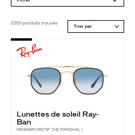
Filtrer
o
d
i
f
i
2351
produits trouvés
Trier par
c
a
t
i
o
n
d
'
u
n
f
i
l
t
r
e
l
Lunettes de soleil Ray-
a
n
Ban
c
e
RB3648M 91673F THE MARSHAL I
a