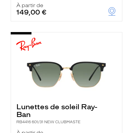
u
À partir de
t
149,00 €
o
m
a
t
i
q
u
e
m
e
n
t
l
a
r
e
c
h
Lunettes de soleil Ray-
e
r
Ban
c
h
RB4416 601/31 NEW CLUBMASTE
e
e
À partir de