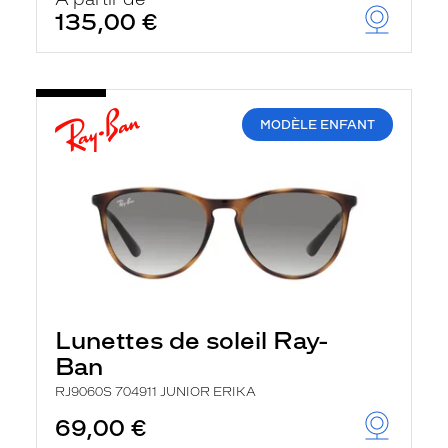
t
135,00 €
r
e
c
h
a
r
MODÈLE ENFANT
g
e
l
a
p
a
g
e
Lunettes de soleil Ray-
Ban
RJ9060S 704911 JUNIOR ERIKA
69,00 €