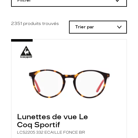
Filtrer
o
d
i
f
i
2351
produits trouvés
Trier par
c
a
t
i
o
n
d
'
u
n
f
i
l
t
r
e
l
Lunettes de vue Le
a
n
Coq Sportif
c
e
LCS2205 332 ECAILLE FONCE BR
a