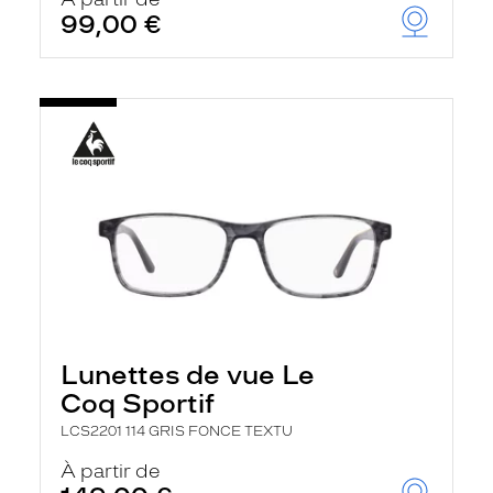
t
99,00 €
r
e
c
h
a
r
g
e
l
a
p
a
g
e
Lunettes de vue Le
Coq Sportif
LCS2201 114 GRIS FONCE TEXTU
À partir de