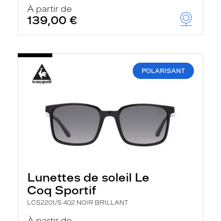
u
À partir de
t
139,00 €
o
m
a
t
i
q
POLARISANT
u
e
m
e
n
t
l
a
r
e
c
h
Lunettes de soleil Le
e
r
Coq Sportif
c
h
LCS2201/S 402 NOIR BRILLANT
e
e
À partir de