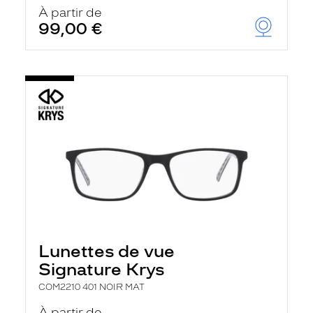
u
À partir de
t
99,00 €
o
m
a
t
i
q
u
e
m
e
n
t
l
a
r
e
c
h
Lunettes de vue
e
r
Signature Krys
c
h
COM2210 401 NOIR MAT
e
e
À partir de