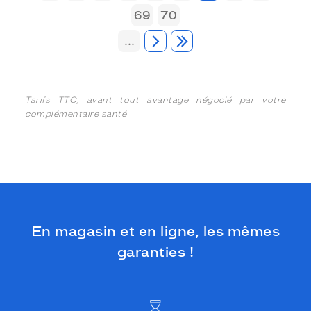
69
70
...
Tarifs TTC, avant tout avantage négocié par votre
complémentaire santé
En magasin et en ligne, les mêmes
garanties !