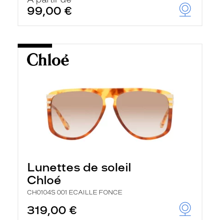
t
99,00 €
r
e
c
h
a
r
g
e
l
a
p
a
g
e
Lunettes de soleil
Chloé
CH0104S 001 ECAILLE FONCE
319,00 €