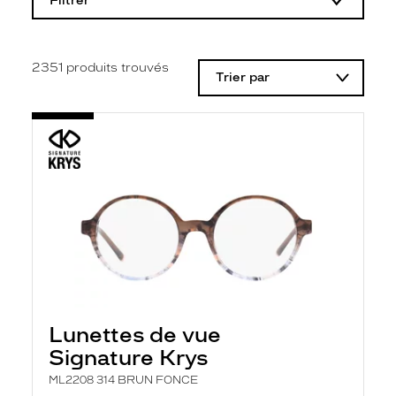
Filtrer
o
d
i
f
i
2351
produits trouvés
Trier par
c
a
t
i
o
n
d
'
u
n
f
i
l
t
r
e
l
Lunettes de vue
a
n
Signature Krys
c
e
ML2208 314 BRUN FONCE
a