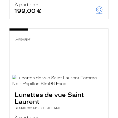
u
À partir de
t
199,00 €
o
m
a
t
i
q
u
e
m
e
n
t
l
a
r
e
c
h
Lunettes de vue Saint
e
r
Laurent
c
h
SLM96 001 NOIR BRILLANT
e
e
À partir de