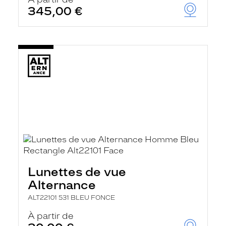
t
345,00 €
r
e
c
h
a
r
g
e
l
a
p
a
g
e
Lunettes de vue
Alternance
ALT22101 531 BLEU FONCE
À partir de