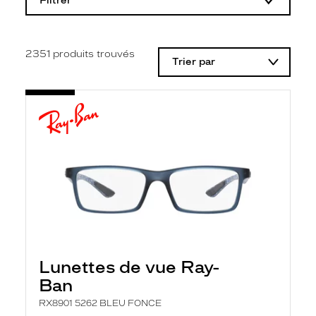
Filtrer
o
d
i
f
i
2351
produits trouvés
Trier par
c
a
t
i
o
n
d
'
u
n
f
i
l
t
r
e
l
Lunettes de vue Ray-
a
n
Ban
c
e
RX8901 5262 BLEU FONCE
a