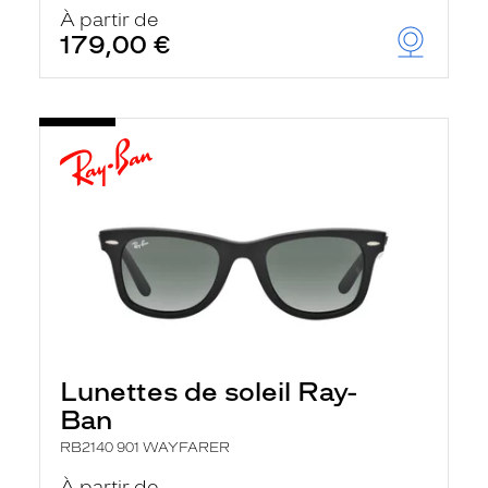
u
À partir de
t
179,00 €
o
m
a
t
i
q
u
e
m
e
n
t
l
a
r
e
c
h
Lunettes de soleil Ray-
e
r
Ban
c
h
RB2140 901 WAYFARER
e
e
À partir de