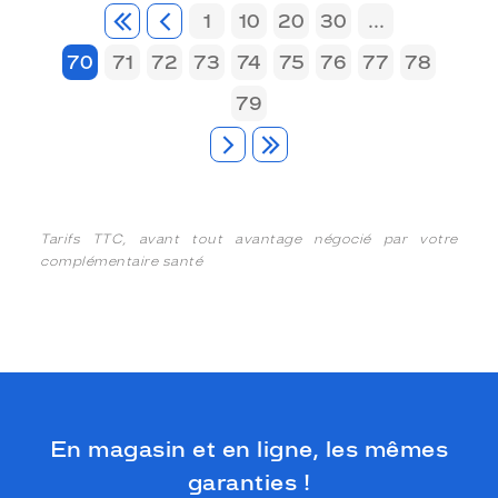
1
10
20
30
...
70
71
72
73
74
75
76
77
78
79
Tarifs TTC, avant tout avantage négocié par votre
complémentaire santé
En magasin et en ligne, les mêmes
garanties !