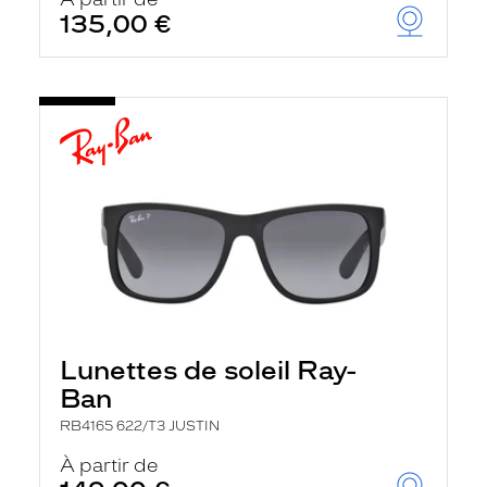
t
135,00 €
r
e
c
h
a
r
g
e
l
a
p
a
g
e
Lunettes de soleil Ray-
Ban
RB4165 622/T3 JUSTIN
À partir de