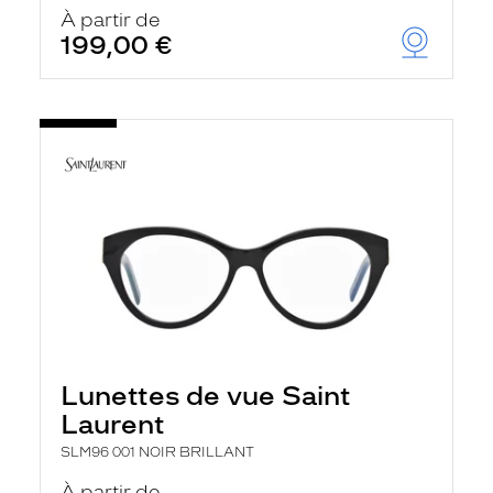
u
À partir de
t
199,00 €
o
m
a
t
i
q
u
e
m
e
n
t
l
a
r
e
c
h
Lunettes de vue Saint
e
r
Laurent
c
h
SLM96 001 NOIR BRILLANT
e
e
À partir de