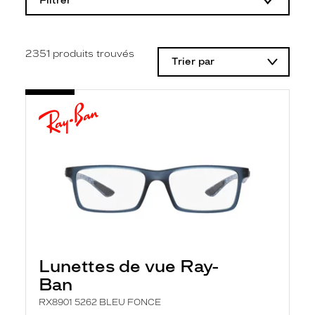
Filtrer
o
d
i
f
i
2351
produits trouvés
Trier par
c
a
t
i
o
n
d
'
u
n
f
i
l
t
r
e
l
Lunettes de vue Ray-
a
n
Ban
c
e
RX8901 5262 BLEU FONCE
a