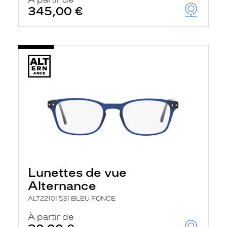
t
345,00 €
r
e
c
h
a
r
g
e
l
a
p
a
g
e
Lunettes de vue
Alternance
ALT22101 531 BLEU FONCE
À partir de