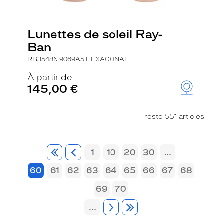
Lunettes de soleil Ray-
Ban
RB3548N 9069A5 HEXAGONAL
À partir de
145,00 €
reste 551 articles
1
10
20
30
...
60
61
62
63
64
65
66
67
68
69
70
...