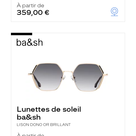
u
À partir de
t
359,00 €
o
m
a
t
i
q
u
e
m
e
n
t
l
a
r
e
c
h
Lunettes de soleil
e
r
ba&sh
c
h
LISON DONO OR BRILLANT
e
e
À partir de