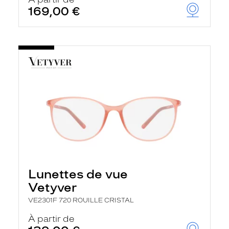
t
169,00 €
r
e
c
h
a
r
g
e
l
a
p
a
g
e
Lunettes de vue
Vetyver
VE2301F 720 ROUILLE CRISTAL
À partir de