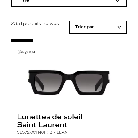
Filtrer
o
d
i
f
i
2351
produits trouvés
Trier par
c
a
t
i
o
n
d
'
u
n
f
i
l
t
r
e
l
Lunettes de soleil
a
n
Saint Laurent
c
e
SL572 001 NOIR BRILLANT
a