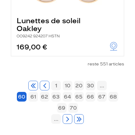
Lunettes de soleil
Oakley
OO9242 924207 HSTN
169,00 €
reste 551 articles
1
10
20
30
...
60
61
62
63
64
65
66
67
68
69
70
...