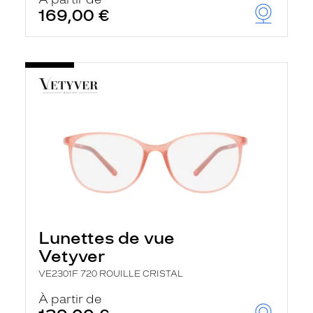
t
169,00 €
r
e
c
h
a
r
g
e
l
a
p
a
g
e
Lunettes de vue
Vetyver
VE2301F 720 ROUILLE CRISTAL
À partir de