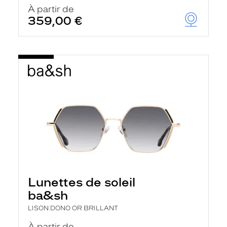
u
À partir de
t
359,00 €
o
m
a
t
i
q
u
e
m
e
n
t
l
a
r
e
c
h
Lunettes de soleil
e
r
ba&sh
c
h
LISON DONO OR BRILLANT
e
e
À partir de