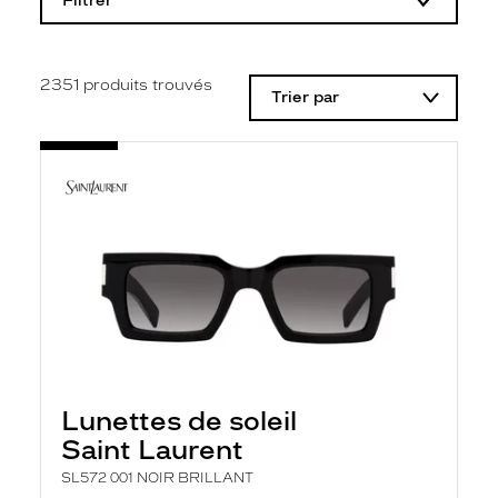
Filtrer
o
d
i
f
i
2351
produits trouvés
Trier par
c
a
t
i
o
n
d
'
u
n
f
i
l
t
r
e
l
Lunettes de soleil
a
n
Saint Laurent
c
e
SL572 001 NOIR BRILLANT
a