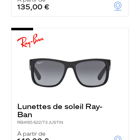
t
135,00 €
r
e
c
h
a
r
g
e
l
a
p
a
g
e
Lunettes de soleil Ray-
Ban
RB4165 622/T3 JUSTIN
À partir de