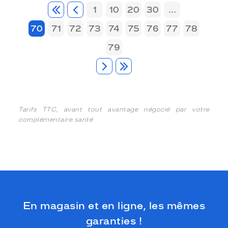
1
10
20
30
...
70
71
72
73
74
75
76
77
78
79
Tarifs TTC, avant tout avantage négocié par votre
complémentaire santé
En magasin et en ligne, les mêmes
garanties !