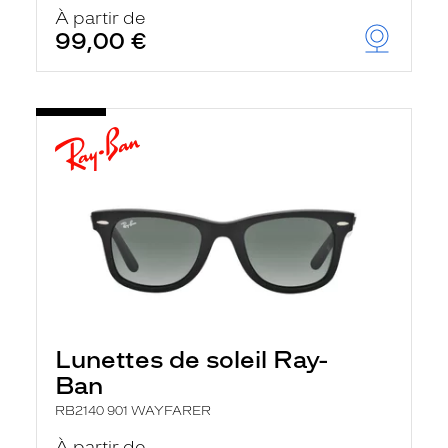
u
À partir de
t
99,00 €
o
m
a
t
i
q
u
e
m
e
n
t
l
a
r
e
c
h
Lunettes de soleil Ray-
e
r
Ban
c
h
RB2140 901 WAYFARER
e
e
À partir de