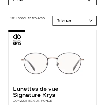
Filtrer
o
d
i
f
i
2351
produits trouvés
Trier par
c
a
t
i
o
n
d
'
u
n
f
i
l
t
r
e
l
Lunettes de vue
a
n
Signature Krys
c
e
COM2201 152 GUN FONCE
a