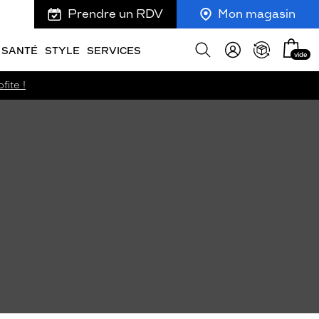
Prendre un RDV
Mon magasin
Mon
Afficher
SANTÉ
STYLE
SERVICES
vide
panie
la
recherche
fite !