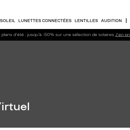
SOLEIL
LUNETTES CONNECTÉES
LENTILLES
AUDITION
plans d'été : jusqu’à -50% sur une sélection de solaires
J'en pro
irtuel