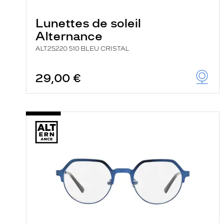
e
r
Lunettes de soleil
c
h
Alternance
e
e
ALT25220 510 BLEU CRISTAL
t
r
e
29,00 €
c
h
a
r
g
e
l
a
p
a
g
e