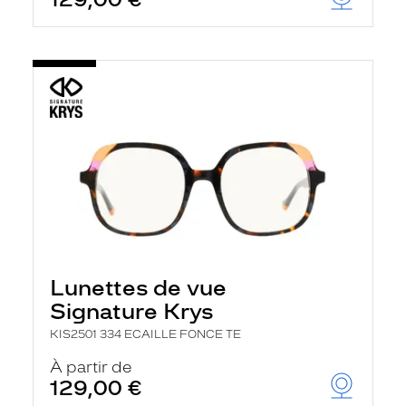
t
r
e
c
h
a
r
g
e
l
a
p
a
g
e
Lunettes de vue
Signature Krys
KIS2501 334 ECAILLE FONCE TE
À partir de
129,00 €