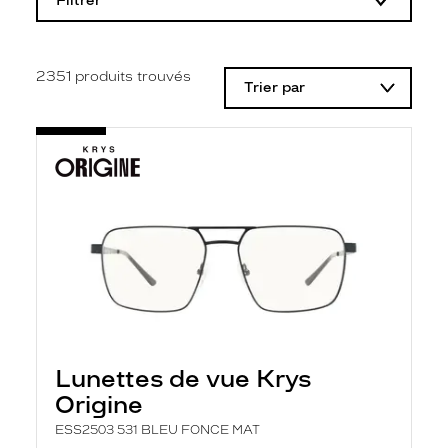
Filtrer
o
d
i
f
i
2351
produits trouvés
Trier par
c
a
t
i
o
n
d
'
u
n
f
i
l
t
r
e
l
Lunettes de vue Krys
a
n
Origine
c
e
ESS2503 531 BLEU FONCE MAT
a