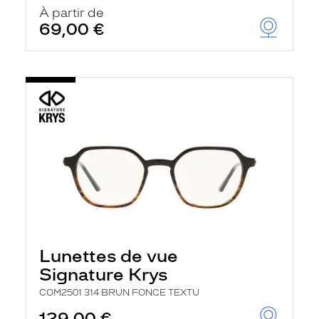
u
À partir de
t
69,00 €
o
m
a
t
i
q
u
e
m
e
n
t
l
a
r
e
c
h
Lunettes de vue
e
r
Signature Krys
c
h
COM2501 314 BRUN FONCE TEXTU
e
e
129,00 €