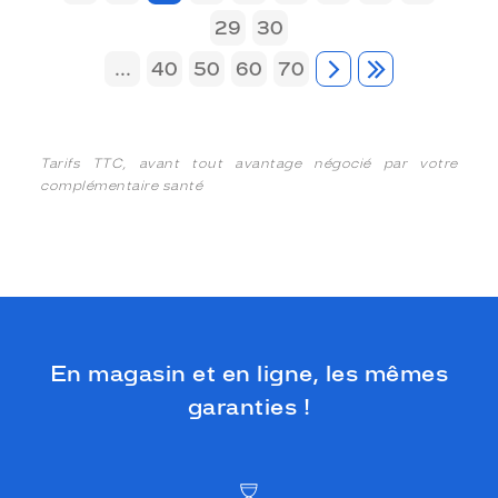
29
30
...
40
50
60
70
Tarifs TTC, avant tout avantage négocié par votre
complémentaire santé
En magasin et en ligne, les mêmes
garanties !