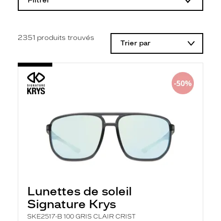
Filtrer
o
d
i
f
i
2351
produits trouvés
Trier par
c
a
t
i
o
n
d
'
u
n
f
i
l
t
r
e
l
a
Lunettes de soleil
n
Signature Krys
c
e
SKE2517-B 100 GRIS CLAIR CRIST
a