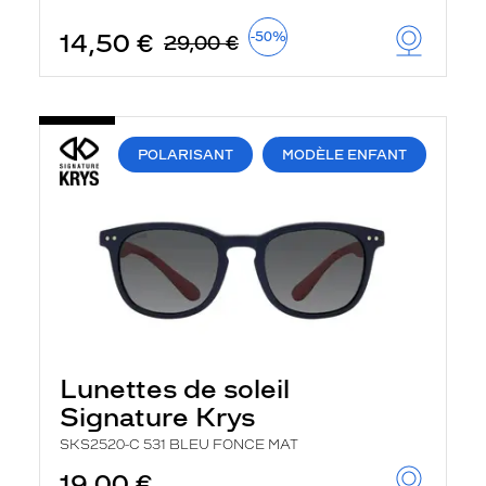
u
t
14,50 €
-50%
29,00 €
o
m
a
t
i
q
POLARISANT
MODÈLE ENFANT
u
e
m
e
n
t
l
a
r
e
c
h
Lunettes de soleil
e
r
Signature Krys
c
h
SKS2520-C 531 BLEU FONCE MAT
e
e
19,00 €