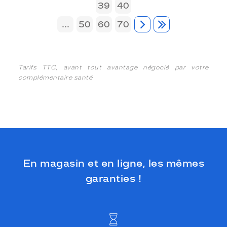
39
40
...
50
60
70
Tarifs TTC, avant tout avantage négocié par votre
complémentaire santé
En magasin et en ligne, les mêmes
garanties !