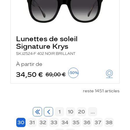
Lunettes de soleil
Signature Krys
SKJ2524-F 402 NOIR BRILLANT
À partir de
34,50 €
-50%
69,00 €
reste 1451 articles
1
10
20
...
30
31
32
33
34
35
36
37
38