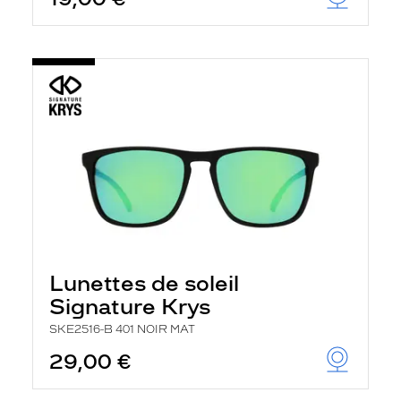
t
r
e
c
h
a
r
g
e
l
a
p
a
g
e
Lunettes de soleil
Signature Krys
SKE2516-B 401 NOIR MAT
29,00 €