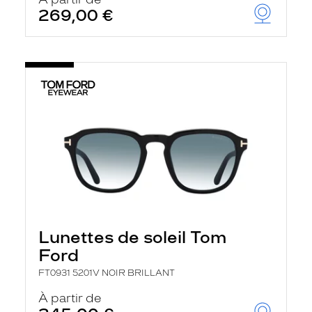
t
269,00 €
r
e
c
h
a
r
g
e
l
a
p
a
g
e
Lunettes de soleil Tom
Ford
FT0931 5201V NOIR BRILLANT
À partir de