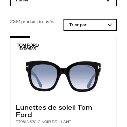
Filtrer
o
d
i
f
i
2351
produits trouvés
Trier par
c
a
t
i
o
n
d
'
u
n
f
i
l
t
r
e
l
Lunettes de soleil Tom
a
n
Ford
c
e
FT0613 5201C NOIR BRILLANT
a