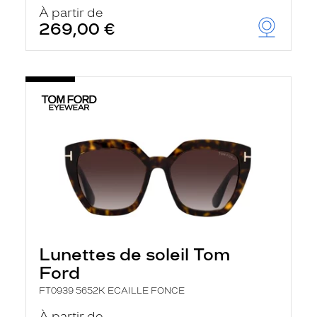
u
À partir de
t
269,00 €
o
m
a
t
i
q
u
e
m
e
n
t
l
a
r
e
c
h
Lunettes de soleil Tom
e
r
Ford
c
h
FT0939 5652K ECAILLE FONCE
e
e
À partir de