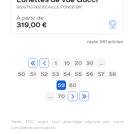
GG1271O 002 ECAILLE FONCE BR
À partir de
319,00 €
reste 581 articles
1
10
20
30
...
50
51
52
53
54
55
56
57
58
59
60
...
70
Tarifs TTC, avant tout avantage négocié par votre
complémentaire santé