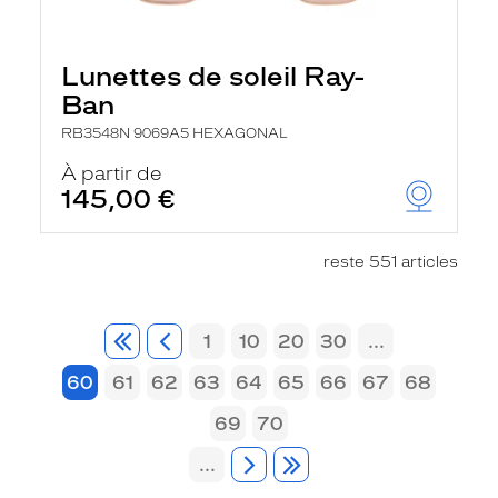
Lunettes de soleil Ray-
Ban
RB3548N 9069A5 HEXAGONAL
À partir de
145,00 €
reste 551 articles
1
10
20
30
...
60
61
62
63
64
65
66
67
68
69
70
...