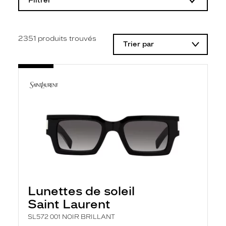
Filtrer
o
d
i
f
i
2351
produits trouvés
Trier par
c
a
t
i
o
n
d
'
u
n
f
i
l
t
r
e
l
Lunettes de soleil
a
n
Saint Laurent
c
e
SL572 001 NOIR BRILLANT
a