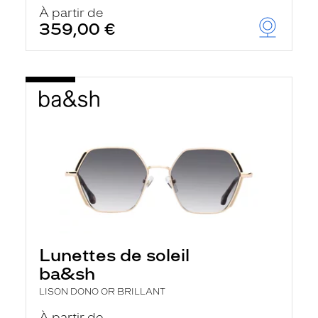
u
À partir de
t
359,00 €
o
m
a
t
i
q
u
e
m
e
n
t
l
a
r
e
c
h
Lunettes de soleil
e
r
ba&sh
c
h
LISON DONO OR BRILLANT
e
e
À partir de