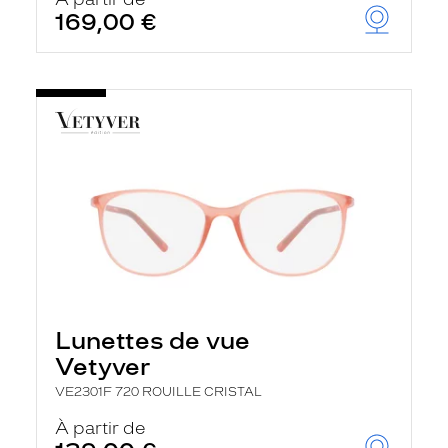
t
169,00 €
r
e
c
h
a
r
g
e
l
a
p
a
g
e
Lunettes de vue
Vetyver
VE2301F 720 ROUILLE CRISTAL
À partir de