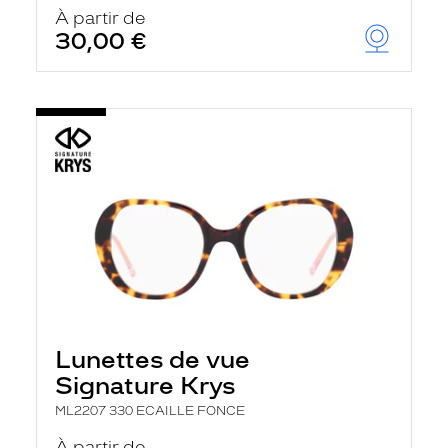
u
À partir de
t
30,00 €
o
m
a
t
i
q
u
e
m
e
n
t
l
a
r
e
c
h
Lunettes de vue
e
r
Signature Krys
c
h
ML2207 330 ECAILLE FONCE
e
e
À partir de