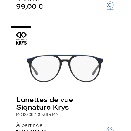
t
99,00 €
r
e
c
h
a
r
g
e
l
a
p
a
g
e
Lunettes de vue
Signature Krys
MOJ2209 401 NOIR MAT
À partir de