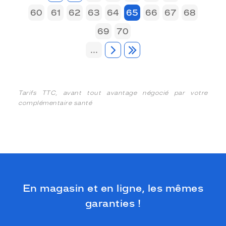
60
61
62
63
64
65
66
67
68
69
70
...
Tarifs TTC, avant tout avantage négocié par votre
complémentaire santé
En magasin et en ligne, les mêmes
garanties !