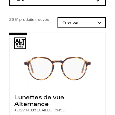
Filtrer
o
d
i
f
i
2351
produits trouvés
Trier par
c
a
t
i
o
n
d
'
u
n
f
i
l
t
r
e
l
Lunettes de vue
a
n
Alternance
c
e
ALT22114 330 ECAILLE FONCE
a