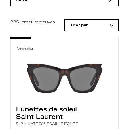
Filtrer
o
d
i
f
i
2351
produits trouvés
Trier par
c
a
t
i
o
n
d
'
u
n
f
i
l
t
r
e
l
Lunettes de soleil
a
n
Saint Laurent
c
e
SL214 KATE 006 ECAILLE FONCE
a