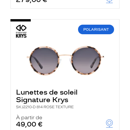
t
r
e
c
h
a
POLARISANT
r
g
e
l
a
p
a
g
e
Lunettes de soleil
Signature Krys
SKJ2210-D 814 ROSE TEXTURE
À partir de
49,00 €