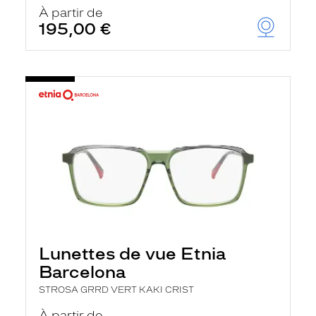
u
À partir de
t
195,00 €
o
m
a
t
i
q
u
e
m
e
n
t
l
a
r
e
c
h
Lunettes de vue Etnia
e
r
Barcelona
c
h
STROSA GRRD VERT KAKI CRIST
e
e
À partir de