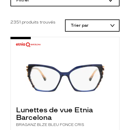
Filtrer
o
d
i
f
i
2351
produits trouvés
Trier par
c
a
t
i
o
n
d
'
u
n
f
i
l
t
r
e
l
Lunettes de vue Etnia
a
n
Barcelona
c
e
BRAGANZ BLZE BLEU FONCE CRIS
a