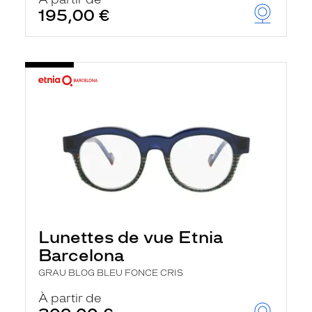
t
195,00 €
r
e
c
h
a
r
g
e
l
a
p
a
g
e
Lunettes de vue Etnia
Barcelona
GRAU BLOG BLEU FONCE CRIS
À partir de