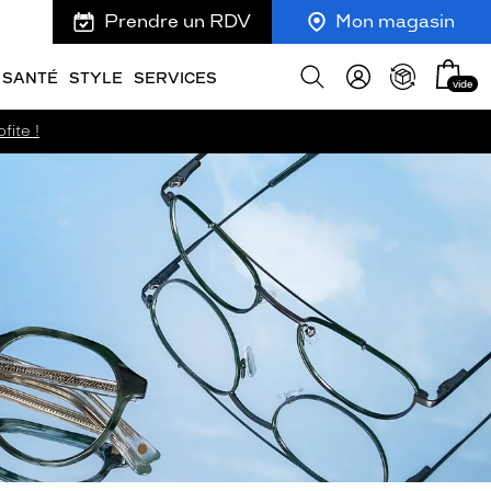
Prendre un RDV
Mon magasin
Mon
Afficher
SANTÉ
STYLE
SERVICES
vide
panie
la
recherche
fite !