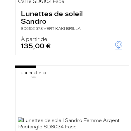
e
r
Lunettes de soleil
c
h
Sandro
e
e
SD6102 578 VERT KAKI BRILLA
t
r
À partir de
e
135,00 €
c
h
a
r
g
e
l
a
p
a
g
e