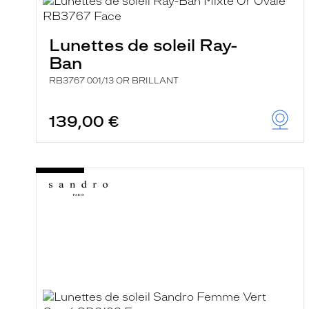
e
l
a
n
Lunettes de soleil Ray-
c
Ban
e
a
RB3767 001/13 OR BRILLANT
u
t
o
139,00 €
m
a
t
i
q
u
e
m
e
n
t
l
a
r
e
c
h