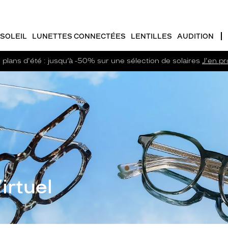
SOLEIL
LUNETTES CONNECTÉES
LENTILLES
AUDITION
plans d'été : jusqu’à -50% sur une sélection de solaires
J'en pro
irtuel