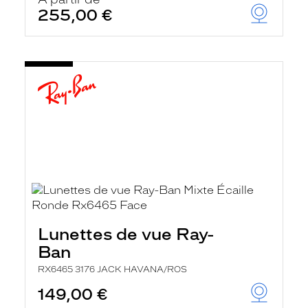
t
255,00 €
r
e
c
h
a
r
g
e
l
a
p
a
g
e
Lunettes de vue Ray-
Ban
RX6465 3176 JACK HAVANA/ROS
149,00 €