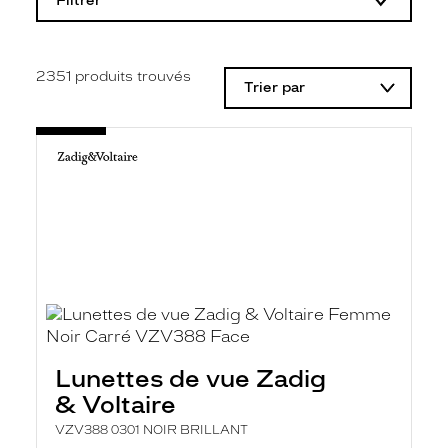
Filtrer
o
d
i
f
i
2351
produits trouvés
Trier par
c
a
t
i
o
n
d
'
u
n
f
i
l
t
r
e
l
Lunettes de vue Zadig
a
n
& Voltaire
c
e
VZV388 0301 NOIR BRILLANT
a