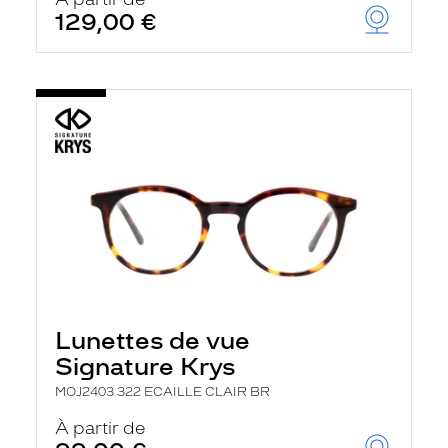
t
129,00 €
r
e
c
h
a
r
g
e
l
a
p
a
g
e
Lunettes de vue
Signature Krys
MOJ2403 322 ECAILLE CLAIR BR
À partir de