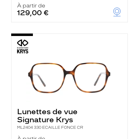
u
À partir de
t
129,00 €
o
m
a
t
i
q
u
e
m
e
n
t
l
a
r
e
c
h
Lunettes de vue
e
r
Signature Krys
c
h
ML2404 330 ECAILLE FONCE CR
e
e
À partir de