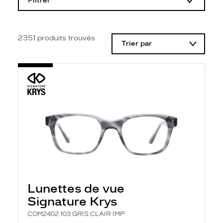
Filtrer
o
d
i
f
i
2351
produits trouvés
Trier par
c
a
t
i
o
n
d
'
u
n
f
i
l
t
r
e
l
Lunettes de vue
a
n
Signature Krys
c
e
COM2402 103 GRIS CLAIR IMP
a