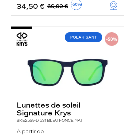
t
34,50 €
-50%
69,00 €
r
e
c
h
a
r
POLARISANT
g
e
l
a
p
a
g
e
Lunettes de soleil
Signature Krys
SKE2539-D 531 BLEU FONCE MAT
À partir de