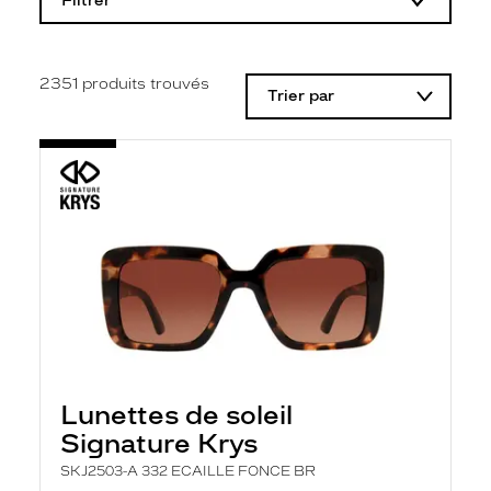
Filtrer
o
d
i
f
i
2351
produits trouvés
Trier par
c
a
t
i
o
n
d
'
u
n
f
i
l
t
r
e
l
Lunettes de soleil
a
n
Signature Krys
c
e
SKJ2503-A 332 ECAILLE FONCE BR
a