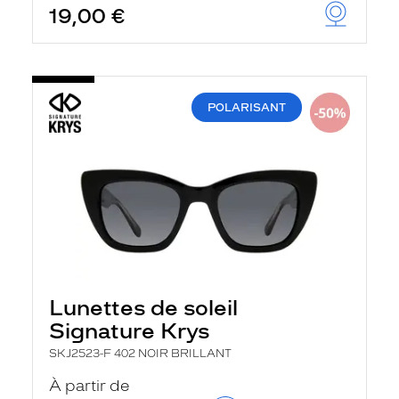
19,00 €
u
t
o
m
a
t
i
POLARISANT
q
u
e
m
e
n
t
l
a
r
e
c
h
Lunettes de soleil
e
Signature Krys
r
c
SKJ2523-F 402 NOIR BRILLANT
h
e
À partir de
e