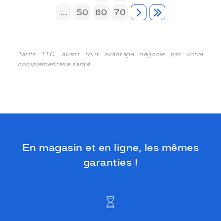
...
50
60
70
Tarifs TTC, avant tout avantage négocié par votre
complémentaire santé
En magasin et en ligne, les mêmes
garanties !