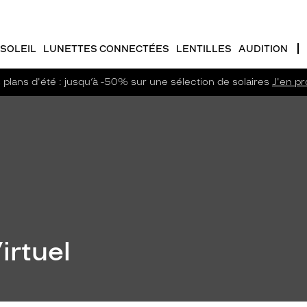
SOLEIL
LUNETTES CONNECTÉES
LENTILLES
AUDITION
plans d'été : jusqu’à -50% sur une sélection de solaires
J'en pro
irtuel