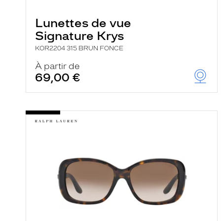
e
r
Lunettes de vue
c
h
Signature Krys
e
e
KOR2204 315 BRUN FONCE
t
r
À partir de
e
69,00 €
c
h
a
r
g
e
l
a
p
a
g
e