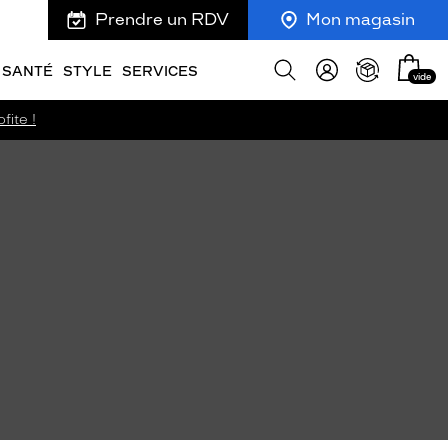
Prendre un RDV
Mon magasin
Mon
Afficher
SANTÉ
STYLE
SERVICES
vide
panie
la
recherche
fite !