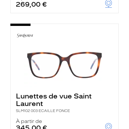
269,00 €
u
t
o
m
a
t
i
q
u
e
m
e
n
t
l
a
r
e
c
Lunettes de vue Saint
h
Laurent
e
r
SLM102 003 ECAILLE FONCE
c
h
À partir de
e
345,00 €
e