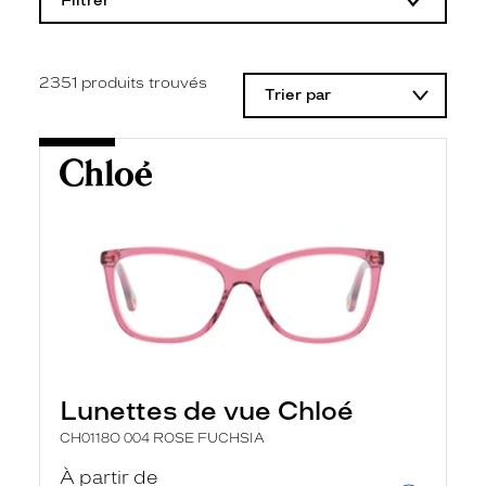
Filtrer
o
d
i
f
i
2351
produits trouvés
Trier par
c
a
t
i
o
n
d
'
u
n
f
i
l
t
r
e
l
Lunettes de vue Chloé
a
n
CH0118O 004 ROSE FUCHSIA
c
e
À partir de
a