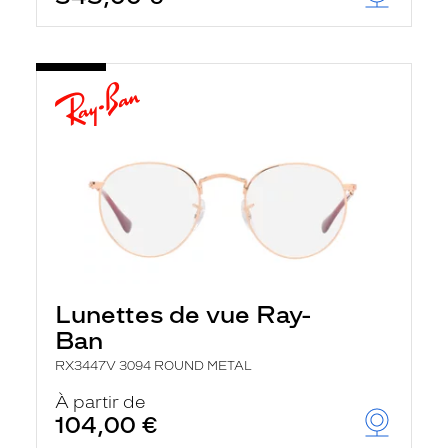
t
r
e
c
h
a
r
g
e
l
a
p
a
g
e
Lunettes de vue Ray-
Ban
RX3447V 3094 ROUND METAL
À partir de
104,00 €