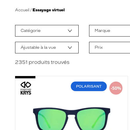
Accueil
Essayage virtuel
L
a
m
Catégorie
Marque
o
d
i
f
Ajustable à la vue
Prix
i
c
a
2351
produits trouvés
t
i
o
n
d
POLARISANT
'
u
n
f
i
l
t
r