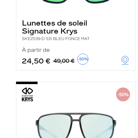
e
l
a
n
Lunettes de soleil
c
e
Signature Krys
a
u
SKE2539-D 531 BLEU FONCE MAT
t
o
À partir de
m
a
24,50 €
-50%
49,00 €
t
i
q
u
e
m
e
n
t
l
a
r
e
c
h