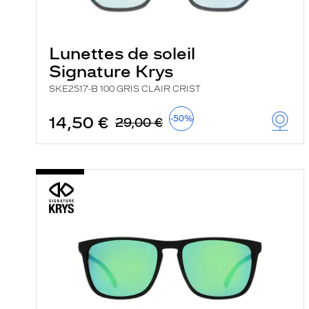
e
r
c
h
Lunettes de soleil
e
Signature Krys
e
t
SKE2517-B 100 GRIS CLAIR CRIST
r
e
c
14,50 €
-50%
29,00 €
h
a
r
g
e
l
a
p
a
g
e