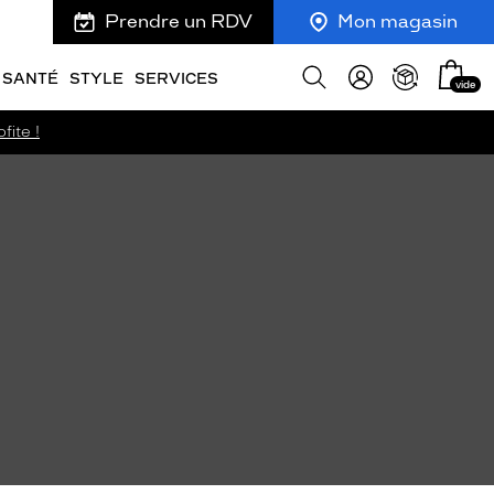
Prendre un RDV
Mon magasin
Mon
Afficher
SANTÉ
STYLE
SERVICES
vide
panie
la
recherche
fite !