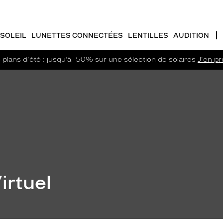
SOLEIL
LUNETTES CONNECTÉES
LENTILLES
AUDITION
plans d'été : jusqu’à -50% sur une sélection de solaires
J'en pro
irtuel