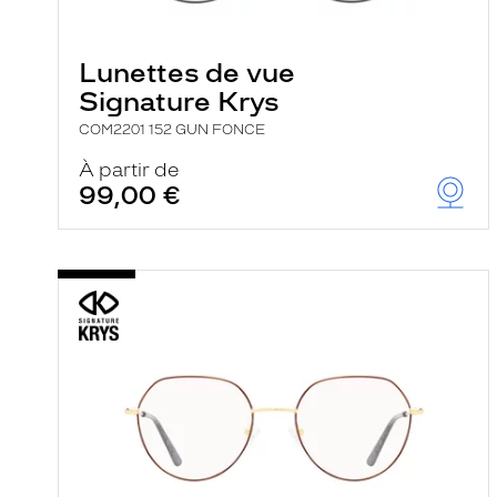
e
l
a
n
Lunettes de vue
c
Signature Krys
e
a
COM2201 152 GUN FONCE
u
t
À partir de
o
99,00 €
m
a
t
i
q
u
e
m
e
n
t
l
a
r
e
c
h