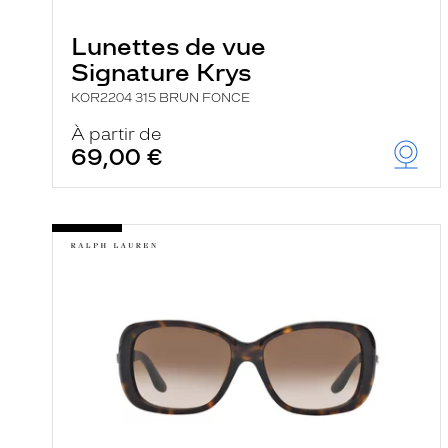
e
r
Lunettes de vue
c
h
Signature Krys
e
e
KOR2204 315 BRUN FONCE
t
r
À partir de
e
69,00 €
c
h
a
r
g
e
l
a
p
a
g
e