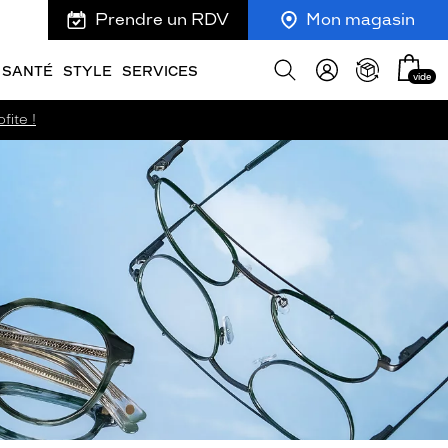
Prendre un RDV
Mon magasin
Mon
Afficher
SANTÉ
STYLE
SERVICES
vide
panie
la
recherche
fite !