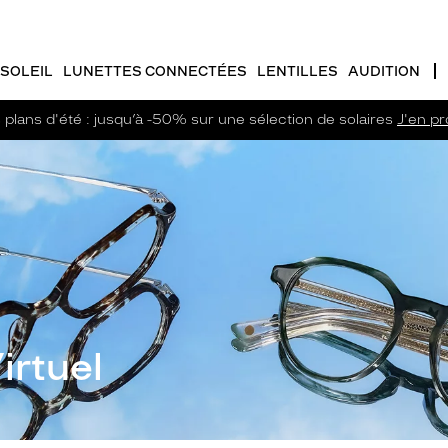
SOLEIL
LUNETTES CONNECTÉES
LENTILLES
AUDITION
plans d'été : jusqu’à -50% sur une sélection de solaires
J'en pro
irtuel